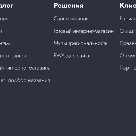
алог
Решения
Клие
ния
Сайт компании
Вариан
и
Готовый интернет-магазин
Скидки
нтам
Мультирегиональность
Презен
йны сайтов
PWA для сайта
О ком
йн интернет-магазина
Партн
der: подбор названия
а