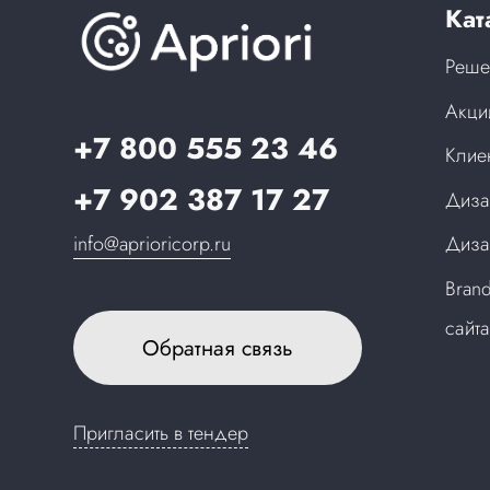
Кат
Реше
Акци
+7 800 555 23 46
Клие
+7 902 387 17 27
Диза
info@aprioricorp.ru
Диза
Bran
сайт
Обратная связь
Пригласить в тендер