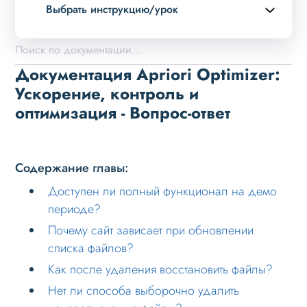
Выбрать инструкцию/урок
Описание курса
Возможности
Документация Apriori Optimizer:
Установка решения
Ускорение, контроль и
оптимизация - Вопрос-ответ
Настройка
Проблемы и решения
Вопрос-ответ
Содержание главы:
Доступен ли полный функционал на демо
Доступен ли полный функционал на демо
периоде?
периоде?
Почему сайт зависает при обновлении
Почему сайт зависает при обновлении
списка файлов?
списка файлов?
Как после удаления восстановить файлы?
Как после удаления восстановить файлы?
Нет ли способа выборочно удалить
Нет ли способа выборочно удалить
неиспользуемые файлы?