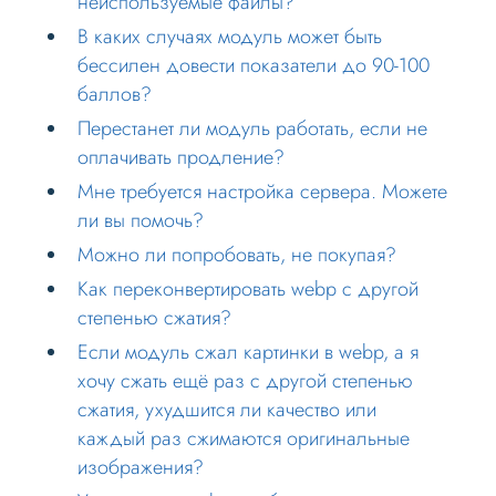
неиспользуемые файлы?
В каких случаях модуль может быть
В каких случаях модуль может быть
бессилен довести показатели до 90-100
бессилен довести показатели до 90-100
баллов?
баллов?
Перестанет ли модуль работать, если не
Перестанет ли модуль работать, если не
оплачивать продление?
оплачивать продление?
Мне требуется настройка сервера.
Мне требуется настройка сервера. Можете
Можете ли вы помочь?
ли вы помочь?
Можно ли попробовать, не покупая?
Можно ли попробовать, не покупая?
Как переконвертировать webp с другой
Как переконвертировать webp с другой
степенью сжатия?
степенью сжатия?
Если модуль сжал картинки в webp, а я
Если модуль сжал картинки в webp, а я
хочу сжать ещё раз с другой степенью
хочу сжать ещё раз с другой степенью
сжатия, ухудшится ли качество или
каждый раз сжимаются оригинальные
сжатия, ухудшится ли качество или
изображения?
каждый раз сжимаются оригинальные
Удалятся ли webp изображения при
изображения?
очистке кеша?