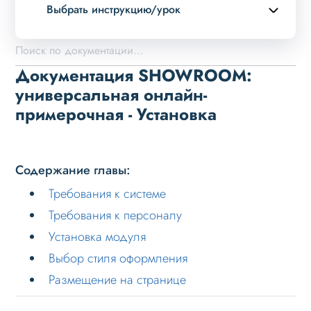
Выбрать инструкцию/урок
Описание курса
Обзор возможностей
Документация SHOWROOM:
Установка
универсальная онлайн-
примерочная - Установка
Требования к системе
Требования к персоналу
Установка модуля
Содержание главы:
Выбор стиля оформления
Требования к системе
Размещение на странице
Требования к персоналу
Пользовательский интерфейс
Установка модуля
Выбор стиля оформления
Настройка
Размещение на странице
Типовые задачи
Особые случаи