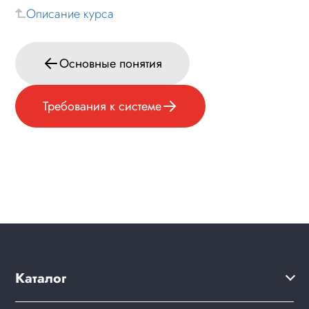
Описание курса
Вспомогательная информация
Юридическая информация
Основные понятия
FAQ
Обновление
Требования к системе
Каталог
Решения