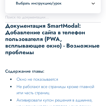
Выбрать инструкцию/урок
Описание курса
Описание
Документация SmartModal:
Установка решения
Добавление сайта в телефон
пользователя (PWA,
Возможные проблемы
всплывающее окно) - Возможные
Окно не показывается
проблемы
Не работают все страницы кроме главной
или часть страниц
Активировали купон решения в админке,
Содержание главы:
но у решения так и остался демо режим
Окно не показывается
Вопросы по PWA
Не работают все страницы кроме главной
или часть страниц
Активировали купон решения в админке,