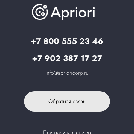
База знаний
О компании
Вопрос-ответ
Партнерам
Стать партнером
Запрос в поддержку
+7 800 555 23 46
+7 902 387 17 27
info@aprioricorp.ru
Обратная связь
Пригласить в тендер