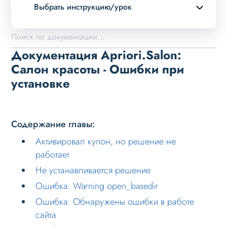
Выбрать инструкцию/урок
Описание курса
Возможности
Документация Apriori.Salon:
Примеры страниц
Салон красоты - Ошибки при
установке
Установка и обновление
Быстрый старт
Установка решения
Содержание главы:
Основные шаги
Активировал купон, но решение не
работает
Настройка на хостинге
Не устанавливается решение
Установка при многосайтовости
Ошибка: Warning open_basedir
Ошибки при установке
Ошибка: Обнаружены ошибки в работе
Активировал купон, но решение не
сайта
работает