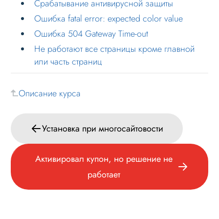
Срабатывание антивирусной защиты
Не устанавливается решение
Ошибка fatal error: expected color value
Ошибка: Warning open_basedir
Ошибка 504 Gateway Time-out
Ошибка: Обнаружены ошибки в
Не работают все страницы кроме главной
работе сайта
или часть страниц
Срабатывание антивирусной защиты
Ошибка fatal error: expected color
Описание курса
value
Ошибка 504 Gateway Time-out
Установка при многосайтовости
Не работают все страницы кроме
главной или часть страниц
Активировал купон, но решение не
Вопросы по установке
работает
Обновление
Данные
Дизайн