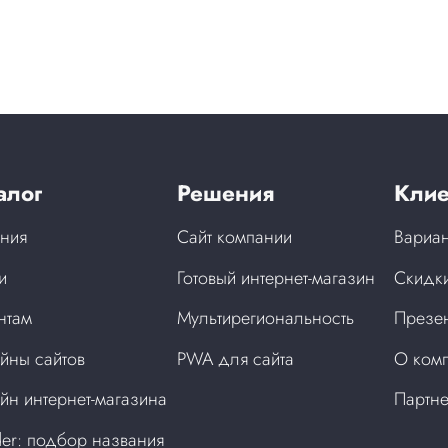
алог
Решения
Клие
ния
Сайт компании
Вариан
и
Готовый интернет-магазин
Скидки
нтам
Мультирегиональность
Презен
йны сайтов
PWA для сайта
О ком
йн интернет-магазина
Партн
der: подбор названия