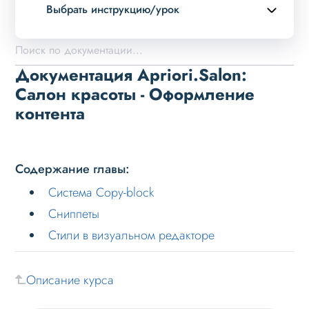
Выбрать инструкцию/урок
Описание курса
Возможности
Документация Apriori.Salon:
Примеры страниц
Салон красоты - Оформление
контента
Установка и обновление
Данные
Дизайн
Содержание главы:
Оформление контента
Система Copy-block
Система Copy-block
Сниппеты
Стили в визуальном редакторе
Сниппеты
Стили в визуальном редакторе
Описание курса
Слайдер
Мультирегиональность