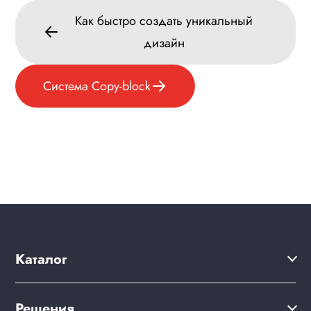
Как быстро создать уникальный
Меню сайта
дизайн
Блоки / секции сайта
Личный кабинет
Система Copy-block
Формы и коммуникации
SEO и оптимизация
Лендинги и посадочные страницы
Проблемы и решения
Веб-разработчикам
Вопрос-ответ
Каталог
Решения
Решения