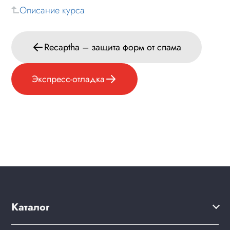
Описание курса
Формы и коммуникации
SEO и оптимизация
Recaptha – защита форм от спама
Экспресс-отладка
Ускорение сайта
Экспресс-отладка
Дополнительные функции
Лендинги и посадочные страницы
Проблемы и решения
Веб-разработчикам
Вопрос-ответ
Каталог
Решения