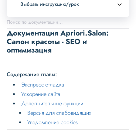
Выбрать инструкцию/урок
Описание курса
Возможности
Документация Apriori.Salon:
Примеры страниц
Салон красоты - SEO и
оптимизация
Установка и обновление
Данные
Дизайн
Содержание главы:
Оформление контента
Экспресс-отладка
Слайдер
Ускорение сайта
Мультирегиональность
Дополнительные функции
Версия для слабовидящих
Меню сайта
Уведомление cookies
Блоки / секции сайта
Личный кабинет