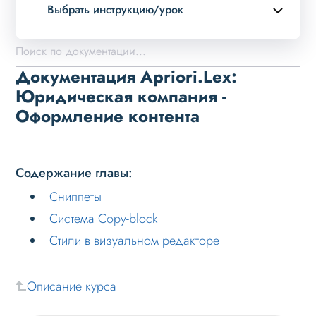
Выбрать инструкцию/урок
Описание курса
Возможности
Документация Apriori.Lex:
Примеры страниц
Юридическая компания -
Оформление контента
Установка и обновление
Данные
Дизайн
Содержание главы:
Оформление контента
Сниппеты
Сниппеты
Система Copy-block
Стили в визуальном редакторе
Система Copy-block
Стили в визуальном редакторе
Описание курса
Слайдер
Мультирегиональность