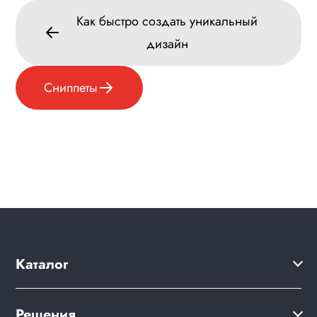
Как быстро создать уникальный
Меню сайта
дизайн
Блоки / секции сайта
Личный кабинет
Сниппеты
Формы и коммуникации
SEO и оптимизация
Лендинги и посадочные страницы
Проблемы и решения
Веб-разработчикам
Вопрос-ответ
Каталог
Решения
Решения