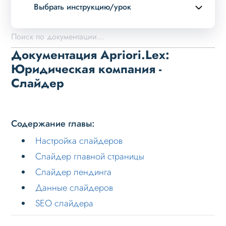
Выбрать инструкцию/урок
Описание курса
Возможности
Документация Apriori.Lex:
Примеры страниц
Юридическая компания -
Слайдер
Установка и обновление
Данные
Дизайн
Содержание главы:
Оформление контента
Настройка слайдеров
Слайдер
Слайдер главной страницы
Слайдер лендинга
Настройка слайдеров
Данные слайдеров
Слайдер главной страницы
SEO слайдера
Слайдер лендинга
Данные слайдеров