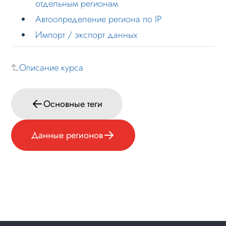
отдельным регионам
Режимы работы
Автоопределение региона по IP
Импорт / экспорт данных
Основные теги
Настройка данных
Описание курса
Данные регионов
Добавление региона
Основные теги
Редактирование региона
Добавление данных регионов в
Данные регионов
контент и мета-теги
Добавление счетчиков статистики
отдельным регионам
Автоопределение региона по IP
Импорт / экспорт данных
Настройка Sitemap