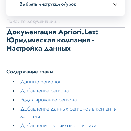
Выбрать инструкцию/урок
Описание курса
Возможности
Документация Apriori.Lex:
Примеры страниц
Юридическая компания -
Настройка данных
Установка и обновление
Данные
Дизайн
Содержание главы:
Оформление контента
Данные регионов
Слайдер
Добавление региона
Мультирегиональность
Редактирование региона
Добавление данных регионов в контент и
Возможности
мета-теги
Настройка решения
Добавление счетчиков статистики
Настройка на хостинге