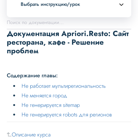
Выбрать инструкцию/урок
Описание курса
Возможности
Документация Apriori.Resto: Сайт
Примеры страниц
ресторана, кафе - Решение
проблем
Установка и обновление
Данные
Дизайн
Содержание главы:
Оформление контента
Не работает мультирегиональность
Слайдер
Не меняется город
Мультирегиональность
Не генерируется sitemap
Не генерируется robots для регионов
Возможности
Настройка решения
Описание курса
Настройка на хостинге