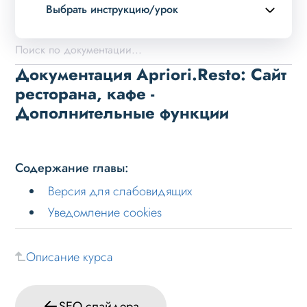
Выбрать инструкцию/урок
Описание курса
Возможности
Документация Apriori.Resto: Сайт
Примеры страниц
ресторана, кафе -
Дополнительные функции
Установка и обновление
Данные
Дизайн
Содержание главы:
Оформление контента
Версия для слабовидящих
Слайдер
Уведомление cookies
Мультирегиональность
Описание курса
Меню сайта
Блоки / секции сайта
SEO слайдера
Личный кабинет