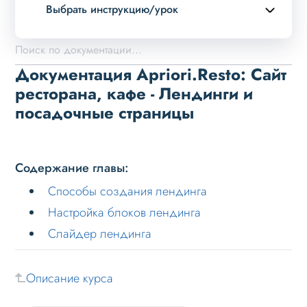
Выбрать инструкцию/урок
Описание курса
Возможности
Документация Apriori.Resto: Сайт
Примеры страниц
ресторана, кафе - Лендинги и
посадочные страницы
Установка и обновление
Данные
Дизайн
Содержание главы:
Оформление контента
Способы создания лендинга
Слайдер
Настройка блоков лендинга
Мультирегиональность
Слайдер лендинга
Меню сайта
Описание курса
Блоки / секции сайта
Личный кабинет