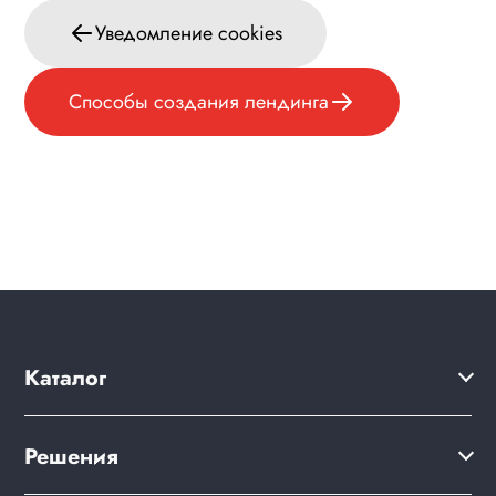
Уведомление cookies
Формы и коммуникации
SEO и оптимизация
Способы создания лендинга
Лендинги и посадочные страницы
Способы создания лендинга
Настройка блоков лендинга
Слайдер лендинга
Проблемы и решения
Веб-разработчикам
Лицензионное соглашение
Каталог
Вопрос-ответ
Решения
Решения
Акции