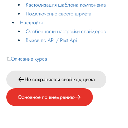
Кастомизация шаблона компонента
Формы и коммуникации
Подключение своего шрифта
SEO и оптимизация
Настройка
Лендинги и посадочные страницы
Особенности настройки слайдеров
Вызов по API / Rest Api
Проблемы и решения
Веб-разработчикам
Описание курса
Основное по внедрению
Примечание к установке
Не сохраняется свой код цвета
Компоненты решения
Кастомизация
Основное по внедрению
Настройка
Лицензионное соглашение
Вопрос-ответ