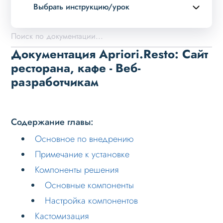
Выбрать инструкцию/урок
Описание курса
Возможности
Документация Apriori.Resto: Сайт
Примеры страниц
ресторана, кафе - Веб-
разработчикам
Установка и обновление
Данные
Дизайн
Содержание главы:
Оформление контента
Основное по внедрению
Слайдер
Примечание к установке
Мультирегиональность
Компоненты решения
Основные компоненты
Меню сайта
Настройка компонентов
Блоки / секции сайта
Кастомизация
Личный кабинет