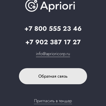
О компании
Вопрос-ответ
Партнерам
Стать партнером
Запрос в поддержку
+7 800 555 23 46
+7 902 387 17 27
info@aprioricorp.ru
Обратная связь
Пригласить в тендер