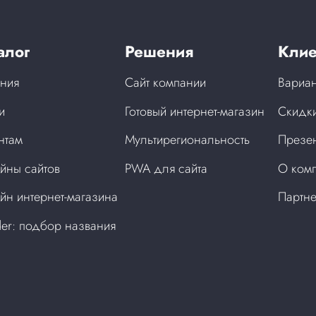
алог
Решения
Клие
ния
Сайт компании
Вариан
и
Готовый интернет-магазин
Скидки
нтам
Мультирегиональность
Презен
йны сайтов
PWA для сайта
О ком
йн интернет-магазина
Партн
der: подбор названия
а