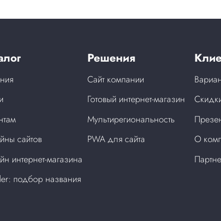
алог
Решения
Клие
ния
Сайт компании
Вариан
и
Готовый интернет-магазин
Скидки
нтам
Мультирегиональность
Презен
йны сайтов
PWA для сайта
О ком
йн интернет-магазина
Партн
der: подбор названия
а