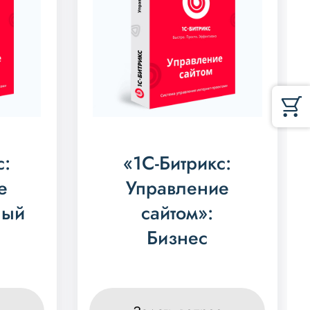
с:
«1С-Битрикс:
е
Управление
лый
сайтом»:
Бизнес