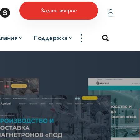
Задать вопрос
...
мпания
Поддержка
нов для
2B и B2C
ое
нов для