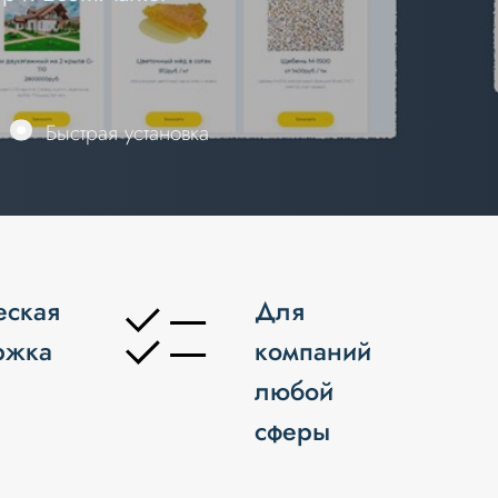
Быстрая установка
Быстрая установка
еская
Для
ржка
компаний
любой
сферы