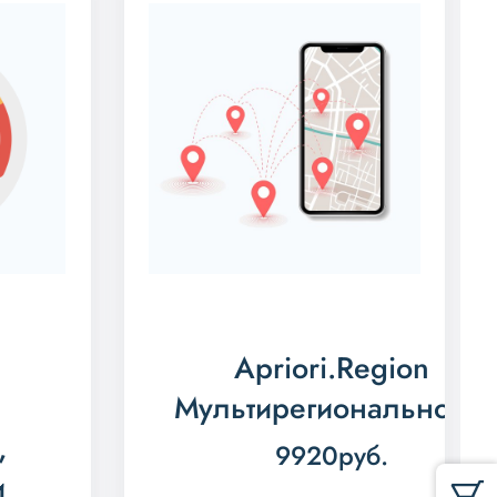
Apriori.Region
Мультирегиональность
,
9920
руб.
и