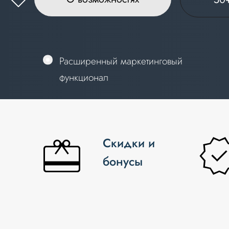
Расширенный маркетинговый
Расширенный маркетинговый
функционал
функционал
Скидки и
бонусы