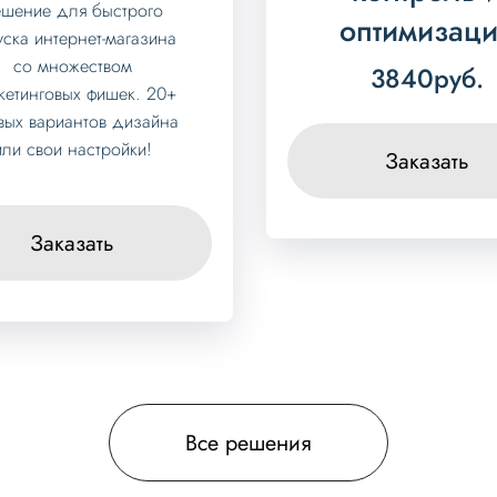
ешение для быстрого
оптимизац
уска интернет-магазина
со множеством
3840
руб.
кетинговых фишек. 20+
овых вариантов дизайна
или свои настройки!
Заказать
Заказать
Все решения