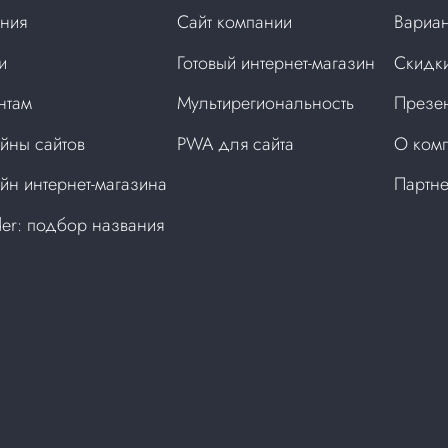
ния
Сайт компании
Вариан
и
Готовый интернет-магазин
Скидки
нтам
Мультирегиональность
Презен
йны сайтов
PWA для сайта
О ком
йн интернет-магазина
Партн
der: подбор названия
а