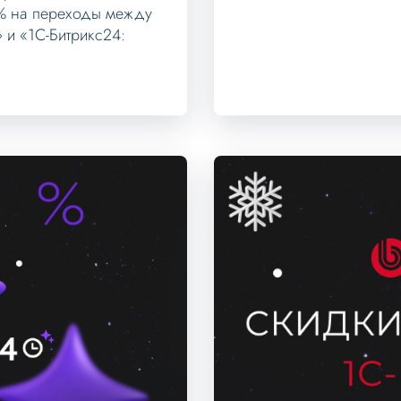
5% на переходы между
 и «1С-Битрикс24: