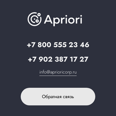
Документация
Презентации и каталоги
База знаний
О компании
Вопрос-ответ
Партнерам
Стать партнером
Запрос в поддержку
+7 800 555 23 46
+7 902 387 17 27
info@aprioricorp.ru
Обратная связь