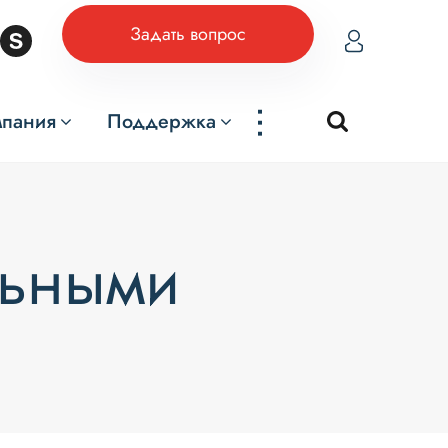
Задать вопрос
...
мпания
Поддержка
льными