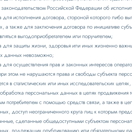
с законодательством Российской Федерации об исполни
 для исполнения договора, стороной которого либо вы
х, а также для заключения договора по инициативе суб
вляться выгодоприобретателем или поручителем;
 для защиты жизни, здоровья или иных жизненно важны
ых данных невозможно;
для осуществления прав и законных интересов оператор
при этом не нарушаются права и свободы субъекта пер
тся в статистических или иных исследовательских целях
бработка персональных данных в целях продвижения тов
м потребителем с помощью средств связи, а также в цел
ных, доступ неограниченного круга лиц к которым пре
данные, сделанные общедоступными субъектом персонал
нных, подлежащих опубликованию или обязательному ра