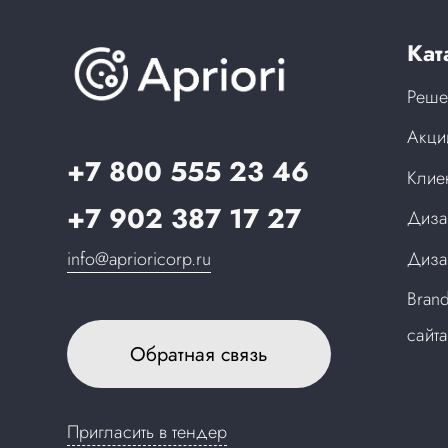
Кат
Реше
Акци
+7 800 555 23 46
Клие
+7 902 387 17 27
Диза
info@aprioricorp.ru
Диза
Bran
сайт
Обратная связь
Пригласить в тендер