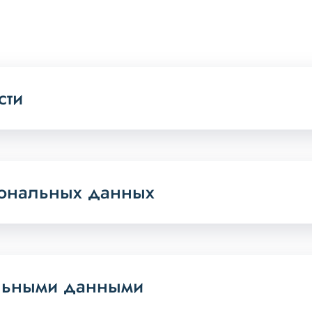
сти
сональных данных
альными данными