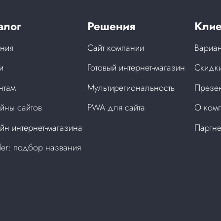
алог
Решения
Клие
ния
Сайт компании
Вариан
и
Готовый интернет-магазин
Скидки
нтам
Мультирегиональность
Презен
йны сайтов
PWA для сайта
О ком
йн интернет-магазина
Партн
der: подбор названия
а