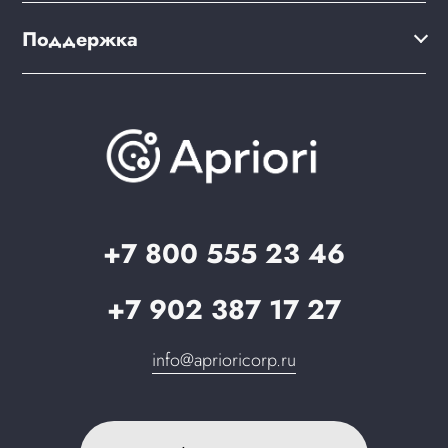
Варианты оплаты
Мультирегиональность
Дизайн интернет-магазина
Поддержка
Скидки и бонусы
PWA для сайта
Brander: подбор названия сайта
Документация
Презентации и каталоги
База знаний
О компании
Вопрос-ответ
Партнерам
Стать партнером
Запрос в поддержку
+7 800 555 23 46
+7 902 387 17 27
info@aprioricorp.ru