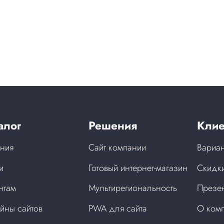
алог
Решения
Клие
ния
Сайт компании
Вариан
и
Готовый интернет-магазин
Скидки
нтам
Мультирегиональность
Презен
йны сайтов
PWA для сайта
О ком