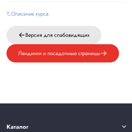
Формы и коммуникации
Описание курса
SEO и оптимизация
Экспресс-отладка
Версия для слабовидящих
Ускорение сайта
Дополнительные функции
Лендинги и посадочные страницы
Версия для слабовидящих
Уведомление cookies
Лендинги и посадочные страницы
Проблемы и решения
Веб-разработчикам
Где найти в админпанели
Каталог
Вопрос-ответ