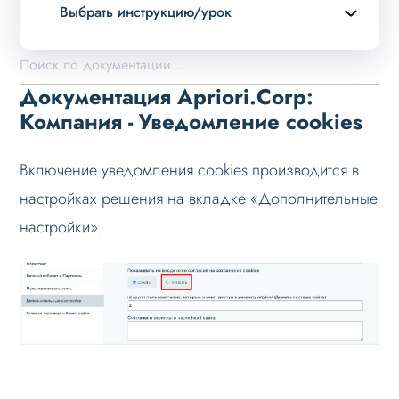
Выбрать инструкцию/урок
Описание курса
Возможности
Документация Apriori.Corp:
Примеры страниц
Компания - Уведомление cookies
Установка и обновление
Включение уведомления cookies производится в
Данные
настройках решения на вкладке «Дополнительные
Дизайн
настройки».
Оформление контента
Слайдер
Мультирегиональность
Меню сайта
Блоки / секции сайта
Личный кабинет