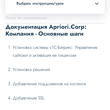
Выбрать инструкцию/урок
Описание курса
Возможности
Документация Apriori.Corp:
Примеры страниц
Компания - Основные шаги
Установка и обновление
Установка системы «1С-Битрикс: Управление
Быстрый старт
сайтом» и активация ее лицензии
Установка в демо-лаборатории Битрикс
Установка решения
Установка решения
Основные шаги
Добавление поддоменов на хостинге
Настройка на хостинге
Установка при многосайтовости
Добавление SSL
Переход с демо-режима
Ошибки при установке