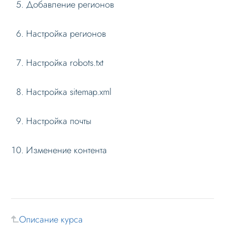
Добавление регионов
Вопросы по установке
Настройка регионов
Обновление
Лицензионное соглашение
Настройка robots.txt
Данные
Дизайн
Настройка sitemap.xml
Оформление контента
Настройка почты
Слайдер
Мультирегиональность
Изменение контента
Меню сайта
Блоки / секции сайта
Личный кабинет
Формы и коммуникации
Описание курса