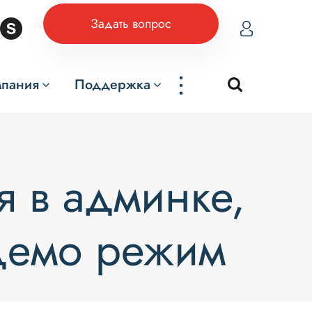
Задать вопрос
...
мпания
Поддержка
я в админке,
 демо режим