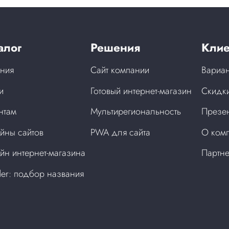
алог
Решения
Клие
ния
Сайт компании
Вариан
и
Готовый интернет-магазин
Скидки
нтам
Мультирегиональность
Презен
йны сайтов
PWA для сайта
О ком
йн интернет-магазина
Партн
der: подбор названия
а