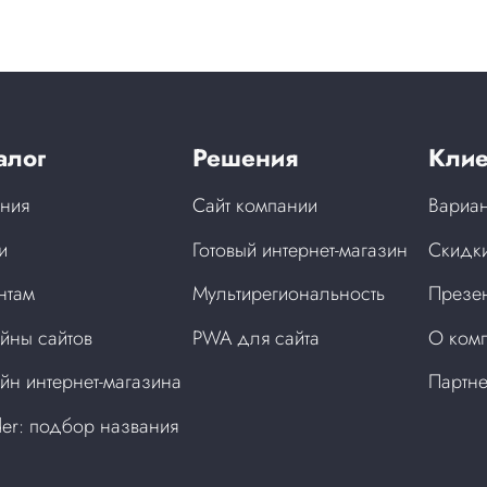
алог
Решения
Клие
ния
Сайт компании
Вариан
и
Готовый интернет-магазин
Скидки
нтам
Мультирегиональность
Презен
йны сайтов
PWA для сайта
О ком
йн интернет-магазина
Партн
der: подбор названия
а