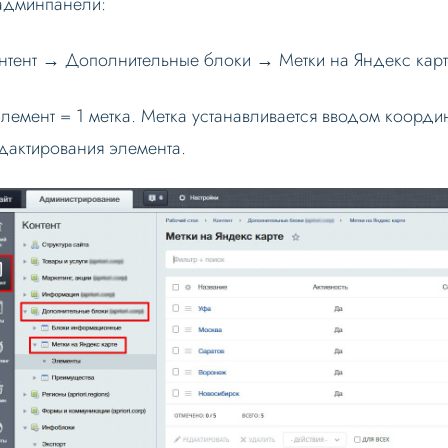
админпанели:
нтент → Дополнительные блоки → Метки на Яндекс карт
элемент = 1 метка. Метка устанавливается вводом коорди
дактирования элемента.