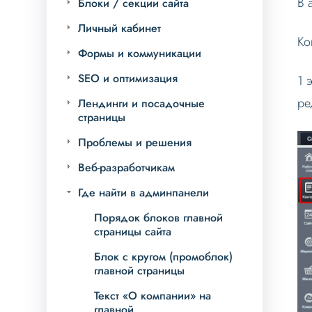
В 
Блоки / секции сайта
Личный кабинет
Ко
Формы и коммуникации
SEO и оптимизация
1 
ре
Лендинги и посадочные
страницы
Проблемы и решения
Веб-разработчикам
Где найти в админпанели
Порядок блоков главной
страницы сайта
Блок с кругом (промоблок)
главной страницы
Текст «О компании» на
главной