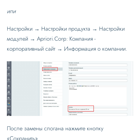
или
Формы и коммуникации
SEO и оптимизация
Настройки → Настройки продукта → Настройки
Лендинги и посадочные страницы
модулей → Apriori.Corp: Компания -
Проблемы и решения
корпоративный сайт → Информация о компании.
Веб-разработчикам
Где найти в админпанели
Порядок блоков главной страницы сайта
Блок с кругом (промоблок) главной
страницы
Текст «О компании» на главной
Заголовок блока «О компании» на
главной
После замены слогана нажмите кнопку
Выпадающие подменю главного меню
«Сохранить».