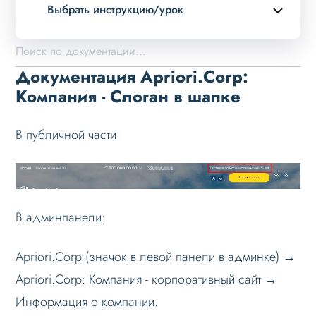
Выбрать инструкцию/урок
Описание курса
Возможности
Документация Apriori.Corp:
Примеры страниц
Компания - Слоган в шапке
Установка и обновление
В публичной части:
Данные
Дизайн
Оформление контента
Слайдер
В админпанели:
Мультирегиональность
Apriori.Corp (значок в левой панели в админке) →
Меню сайта
Apriori.Corp: Компания - корпоративный сайт →
Блоки / секции сайта
Информация о компании.
Личный кабинет