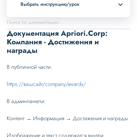
Выбрать инструкцию/урок
Описание курса
Возможности
Документация Apriori.Corp:
Примеры страниц
Компания - Достижения и
награды
Установка и обновление
Данные
В публичной части:
Дизайн
Оформление контента
https://вашсайт/company/awards/
Слайдер
В админпанели:
Мультирегиональность
Меню сайта
Контент → Информация → Достижения и награды.
Блоки / секции сайта
Изображение и текст содержатся внутри
Личный кабинет