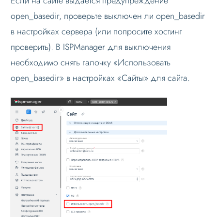
Если на сайте выдается предупреждение
open_basedir, проверьте выключен ли open_basedir
Активировал купон, но решение не
работает
в настройках сервера (или попросите хостинг
Не устанавливается решение
проверить). В ISPManager для выключения
Ошибка: Class 'AprioriCorp' not found
необходимо снять галочку «Использовать
open_basedir» в настройках «Сайты» для сайта.
Ошибка: Warning open_basedir
Ошибка: Обнаружены ошибки в
работе сайта
Срабатывание антивирусной защиты
Ошибка fatal error: expected color
value
Ошибка 504 Gateway Time-out
Не работают все страницы кроме
главной или часть страниц
Вопросы по установке