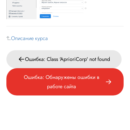
Обновление
Лицензионное соглашение
Данные
Описание курса
Дизайн
Оформление контента
Ошибка: Class 'AprioriCorp' not found
Слайдер
Мультирегиональность
Ошибка: Обнаружены ошибки в
Меню сайта
работе сайта
Блоки / секции сайта
Личный кабинет
Формы и коммуникации
SEO и оптимизация