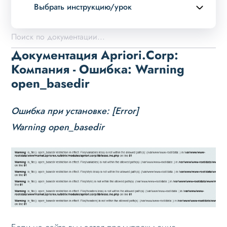
Выбрать инструкцию/урок
Описание курса
Возможности
Документация Apriori.Corp:
Примеры страниц
Компания - Ошибка: Warning
open_basedir
Установка и обновление
Быстрый старт
Ошибка при установке: [Error]
Установка в демо-лаборатории Битрикс
Warning open_basedir
Установка решения
Основные шаги
Настройка на хостинге
Установка при многосайтовости
Переход с демо-режима
Ошибки при установке