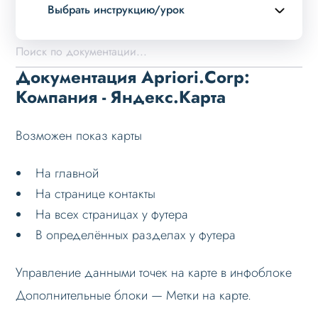
Выбрать инструкцию/урок
Описание курса
Возможности
Документация Apriori.Corp:
Примеры страниц
Компания - Яндекс.Карта
Установка и обновление
Возможен показ карты
Данные
Дизайн
На главной
Оформление контента
На странице контакты
На всех страницах у футера
Слайдер
В определённых разделах у футера
Мультирегиональность
Меню сайта
Управление данными точек на карте в инфоблоке
Блоки / секции сайта
Дополнительные блоки — Метки на карте.
Яндекс.Карта