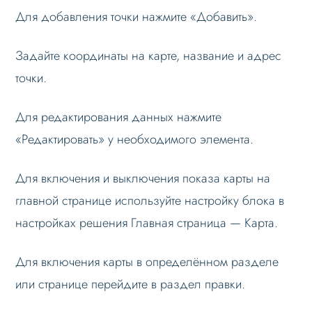
Для добавления точки нажмите «Добавить».
Как изменить название блока связанных
элементов
Задайте координаты на карте, название и адрес
Личный кабинет
точки.
Формы и коммуникации
SEO и оптимизация
Для редактирования данных нажмите
«Редактировать» у необходимого элемента.
Лендинги и посадочные страницы
Проблемы и решения
Для включения и выключения показа карты на
Веб-разработчикам
главной странице используйте настройку блока в
Где найти в админпанели
настройках решения Главная страница — Карта.
Вопрос-ответ
Для включения карты в определённом разделе
Лицензионное соглашение
или странице перейдите в раздел правки.