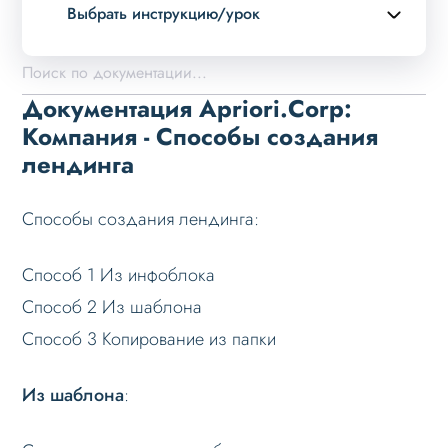
Выбрать инструкцию/урок
Описание курса
Возможности
Документация Apriori.Corp:
Примеры страниц
Компания - Способы создания
лендинга
Установка и обновление
Данные
Способы создания лендинга:
Дизайн
Оформление контента
Способ 1 Из инфоблока
Слайдер
Способ 2 Из шаблона
Способ 3 Копирование из папки
Мультирегиональность
Меню сайта
Из шаблона
:
Блоки / секции сайта
Личный кабинет