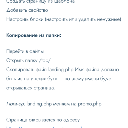
Создать страницу из шаблона
Добавить свойство
Формы и коммуникации
Настроить блоки (настроить или удалить ненужные)
SEO и оптимизация
Лендинги и посадочные страницы
Копирование из папки:
Способы создания лендинга
Перейти в файлы
Настройка блоков лендинга
Открыть папку /top/
Проблемы и решения
Скопировать файл landing.php Имя файла должно
Веб-разработчикам
быть из латинских букв — по этому имени будет
Где найти в админпанели
открываться страница.
Вопрос-ответ
Лицензионное соглашение
Пример:
landing.php меняем на promo.php
Страница открывается по адресу