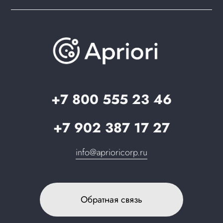
PWA для сайта
Brander: подбор названия сайта
Документация
Презентации и каталоги
База знаний
О компании
Вопрос-ответ
Партнерам
Стать партнером
Запрос в поддержку
+7 800 555 23 46
+7 902 387 17 27
info@aprioricorp.ru
Обратная связь