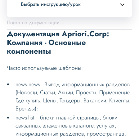
Выбрать инструкцию/урок
Описание курса
Возможности
Документация Apriori.Corp:
Примеры страниц
Компания - Основные
компоненты
Установка и обновление
Данные
Часто используемые шаблоны:
Дизайн
Оформление контента
news:news - Вывод информационных разделов
(Новости, Статьи, Акции, Проекты, Применение,
Слайдер
Где купить, Цены, Тендеры, Вакансии, Клиенты,
Мультирегиональность
Бренды);
Меню сайта
news-list: - блоки главной страницы, блоки
связанных элементов в каталоге, услугах,
Блоки / секции сайта
информационных разделов, промостраница,
Личный кабинет