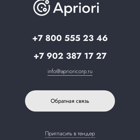
О компании
Вопрос-ответ
Партнерам
Стать партнером
Запрос в поддержку
+7 800 555 23 46
+7 902 387 17 27
info@aprioricorp.ru
Обратная связь
Пригласить в тендер