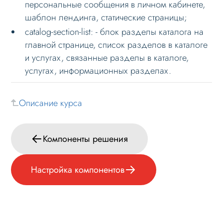
персональные сообщения в личном кабинете,
шаблон лендинга, статические страницы;
Формы и коммуникации
catalog-section-list: - блок разделы каталога на
SEO и оптимизация
главной странице, список разделов в каталоге
Лендинги и посадочные страницы
и услугах, связанные разделы в каталоге,
услугах, информационных разделах.
Проблемы и решения
Веб-разработчикам
Описание курса
Основное по внедрению
Примечание к установке
Компоненты решения
Компоненты решения
Основные компоненты
Настройка компонентов
Настройка компонентов
Кастомизация
Настройка