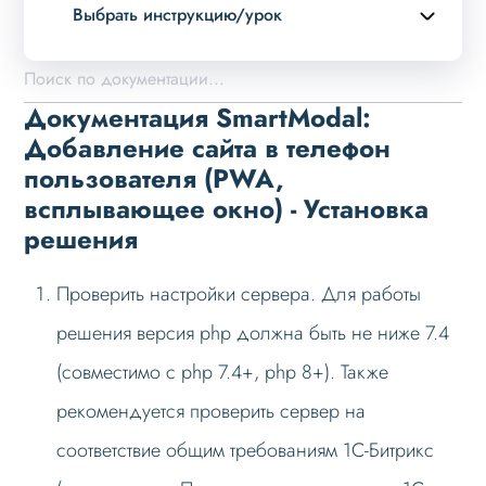
Выбрать инструкцию/урок
Описание курса
Описание
Документация SmartModal:
Установка решения
Добавление сайта в телефон
пользователя (PWA,
Возможные проблемы
всплывающее окно) - Установка
Вопросы по PWA
решения
Проверить настройки сервера. Для работы
решения версия php должна быть не ниже 7.4
(совместимо с php 7.4+, php 8+). Также
рекомендуется проверить сервер на
соответствие общим требованиям 1С-Битрикс