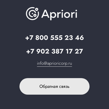
База знаний
О компании
Вопрос-ответ
Партнерам
Стать партнером
Запрос в поддержку
+7 800 555 23 46
+7 902 387 17 27
info@aprioricorp.ru
Обратная связь