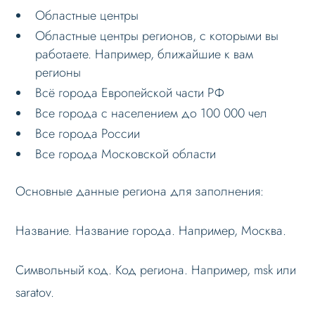
Областные центры
Настройка robots.txt
Областные центры регионов, с которыми вы
Решение проблем
работаете. Например, ближайшие к вам
Меню сайта
регионы
Всё города Европейской части РФ
Блоки / секции сайта
Все города с населением до 100 000 чел
Личный кабинет
Все города России
Формы и коммуникации
Все города Московской области
SEO и оптимизация
Основные данные региона для заполнения:
Лендинги и посадочные страницы
Проблемы и решения
Название. Название города. Например, Москва.
Веб-разработчикам
Символьный код. Код региона. Например, msk или
Вопрос-ответ
saratov.