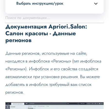
Выбрать инструкцию/урок
Описание курса
Возможности
Документация Apriori.Salon:
Примеры страниц
Салон красоты - Данные
регионов
Установка и обновление
Данные
Данные регионов, используемые на сайте,
Дизайн
находятся в инфоблоке «Регионы» (тип инфоблока
Оформление контента
«Регионы»). Инфоблок и его свойства создаётся
Слайдер
автоматически при установке решения. Вы можете
Мультирегиональность
добавлять в инфоблок требуемый вам список
Возможности
регионов.
Настройка решения
Настройка на хостинге