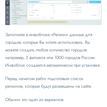
Режимы работы
Основные теги
Настройка данных
Данные регионов
Заполните в инфоблоке «Регион» данные для
городов, которые Вы хотите использовать. Вы
Добавление региона
можете создать любое количество городов:
Редактирование региона
например, 2 филиала или 1000 городов России.
Добавление данных регионов в
контент и мета-теги
Инфоблок создается автоматически при установке.
Добавление счетчиков статистики
отдельным регионам
Перед началом работ подготовьте список
регионов, которые будут размещены на сайте.
Автоопределение региона по IP
Импорт / экспорт данных
Обычно это один из вариантов:
Настройка Sitemap