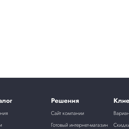
алог
Решения
Клие
ния
Сайт компании
Вариан
и
Готовый интернет-магазин
Скидки