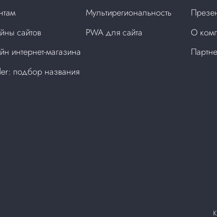
нтам
Мультирегиональность
Презен
йны сайтов
PWA для сайта
О ком
йн интернет-магазина
Партн
der: подбор названия
а
К