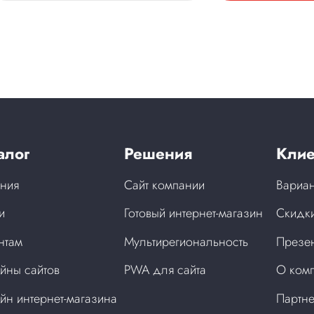
алог
Решения
Клие
ния
Сайт компании
Вариан
и
Готовый интернет-магазин
Скидки
нтам
Мультирегиональность
Презен
йны сайтов
PWA для сайта
О ком
йн интернет-магазина
Партн