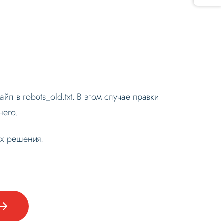
йл в robots_old.txt. В этом случае правки
него.
ах решения.