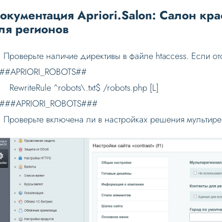
окументация Apriori.Salon: Салон крас
ля регионов
Проверьте наличие директивы в файле htaccess. Если отс
#APRIORI_ROBOTS##
writeRule ^robots\.txt$ /robots.php [L]
##APRIORI_ROBOTS###
Проверьте включена ли в настройках решения мультир