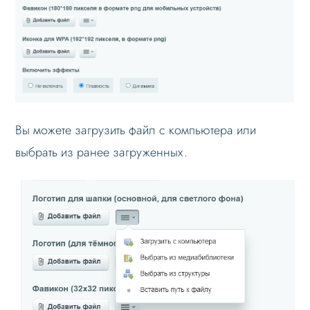
Блоки / секции сайта
Личный кабинет
Формы и коммуникации
SEO и оптимизация
Лендинги и посадочные страницы
Вы можете загрузить файл с компьютера или
Проблемы и решения
выбрать из ранее загруженных.
Веб-разработчикам
Вопрос-ответ