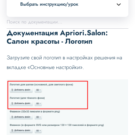
Выбрать инструкцию/урок
Описание курса
Возможности
Документация Apriori.Salon:
Примеры страниц
Салон красоты - Логотип
Установка и обновление
Загрузите свой логотип в настройках решения на
Данные
вкладке «Основные настройки».
Логотип
Контакты
Дизайн
Оформление контента
Слайдер
Мультирегиональность
Меню сайта