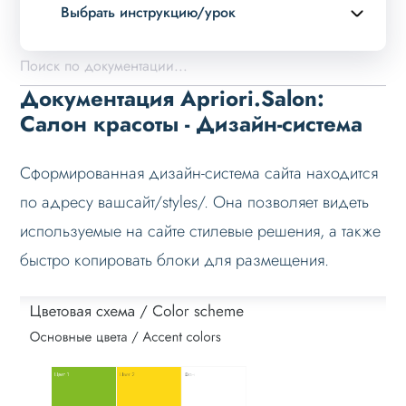
Выбрать инструкцию/урок
Описание курса
Возможности
Документация Apriori.Salon:
Примеры страниц
Салон красоты - Дизайн-система
Установка и обновление
Сформированная дизайн-система сайта находится
Данные
по адресу вашсайт/styles/. Она позволяет видеть
Дизайн
используемые на сайте стилевые решения, а также
Конфигуратор
быстро копировать блоки для размещения.
Выбор готового дизайна
Дизайн-система
Выбор цвета для сайта
Как быстро создать уникальный дизайн
Оформление контента