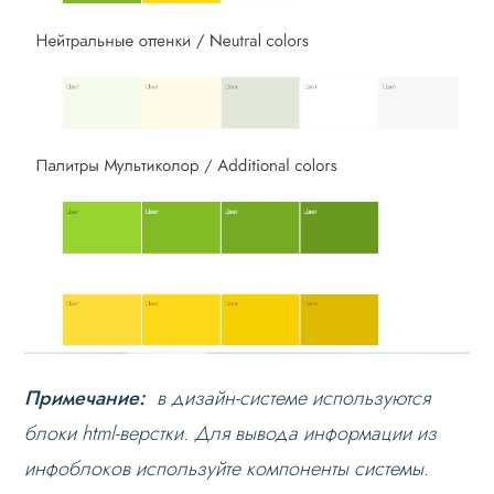
Слайдер
Мультирегиональность
Меню сайта
Блоки / секции сайта
Личный кабинет
Формы и коммуникации
SEO и оптимизация
Лендинги и посадочные страницы
Проблемы и решения
Веб-разработчикам
Примечание:
в дизайн-системе используются
блоки html-верстки. Для вывода информации из
Вопрос-ответ
инфоблоков используйте компоненты системы.