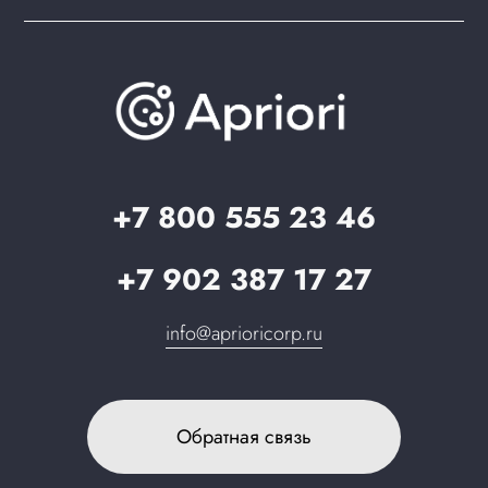
PWA для сайта
Brander: подбор названия сайта
Документация
Презентации и каталоги
База знаний
О компании
Вопрос-ответ
Партнерам
Стать партнером
Запрос в поддержку
+7 800 555 23 46
+7 902 387 17 27
info@aprioricorp.ru
Обратная связь