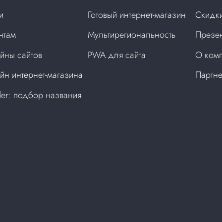
и
Готовый интернет-магазин
Скидки
нтам
Мультирегиональность
Презен
йны сайтов
PWA для сайта
О ком
йн интернет-магазина
Партн
der: подбор названия
а