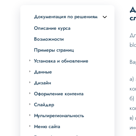
Д
с
Документация по решениям
Описание курса
Дл
Возможности
bl
Примеры страниц
Установка и обновление
Ва
Данные
а)
Дизайн
ко
Оформление контента
б)
Слайдер
ко
Мультирегиональность
в)
Меню сайта
ин