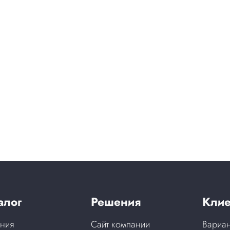
алог
Решения
Клие
ния
Сайт компании
Вариан