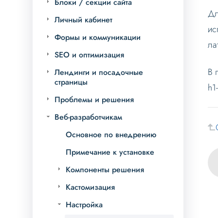
Блоки / секции сайта
Дл
Личный кабинет
ис
Формы и коммуникации
ла
SEO и оптимизация
В 
Лендинги и посадочные
страницы
h1
Проблемы и решения
Веб-разработчикам
Основное по внедрению
Примечание к установке
Компоненты решения
Кастомизация
Настройка