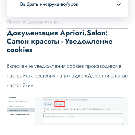
Выбрать инструкцию/урок
Описание курса
Возможности
Документация Apriori.Salon:
Примеры страниц
Салон красоты - Уведомление
cookies
Установка и обновление
Данные
Включение уведомления cookies производится в
Дизайн
настройках решения на вкладке «Дополнительные
Оформление контента
настройки».
Слайдер
Мультирегиональность
Меню сайта
Блоки / секции сайта
Личный кабинет