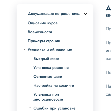
Д
а
Документация по решениям
Описание курса
Пр
Возможности
Примеры страниц
Пр
Установка и обновление
ис
за
Быстрый старт
Установка решения
Не
Основные шаги
Настройка на хостинге
На
са
Установка при
многосайтовости
Ошибки при установке