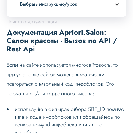
Выбрать инструкцию/урок
Описание курса
Возможности
Документация Apriori.Salon:
Примеры страниц
Салон красоты - Вызов по API /
Rest Api
Установка и обновление
Данные
Если на сайте используется многосайтовость, то
Дизайн
при установке сайтов может автоматически
Оформление контента
повторяться символьный код инфоблоков. Это
Слайдер
нормально. Для корректного вызова:
Мультирегиональность
используйте в фильтрах отбора SITE_ID помимо
Меню сайта
типа и кода инфоблоков или обращайтесь по
Блоки / секции сайта
конкретному id инфоблока или xml_id
инфоблока
Личный кабинет