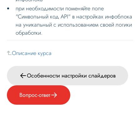
при необходимости поменяйте поле
Формы и коммуникации
"Символьный код API" в настройках инфоблока
SEO и оптимизация
на уникальный с использованием своей логики
обработки.
Лендинги и посадочные страницы
Проблемы и решения
Описание курса
Веб-разработчикам
Основное по внедрению
Особенности настройки слайдеров
Примечание к установке
Компоненты решения
Вопрос-ответ
Кастомизация
Настройка
Особенности настройки слайдеров
Вызов по API / Rest Api