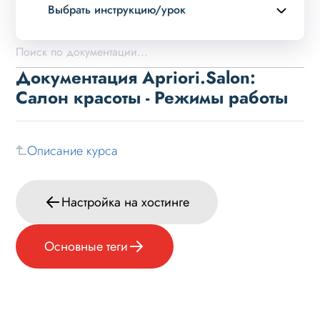
Выбрать инструкцию/урок
Описание курса
Возможности
Документация Apriori.Salon:
Примеры страниц
Салон красоты - Режимы работы
Установка и обновление
Данные
Описание курса
Дизайн
Оформление контента
Настройка на хостинге
Слайдер
Мультирегиональность
Основные теги
Возможности
Настройка решения
Настройка на хостинге