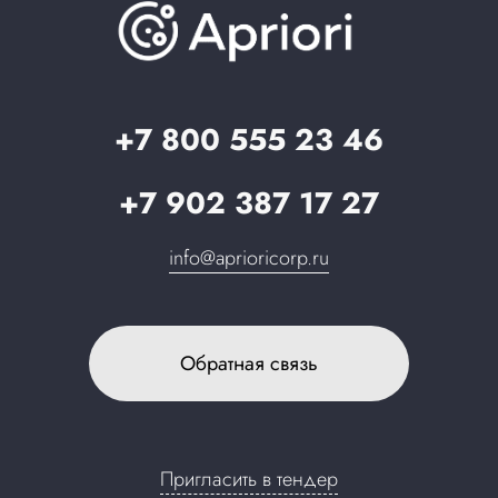
О компании
Проблемы и решения
Вопрос-ответ
Партнерам
Веб-разработчикам
Стать партнером
Вопрос-ответ
Запрос в поддержку
+7 800 555 23 46
+7 902 387 17 27
info@aprioricorp.ru
Обратная связь
Пригласить в тендер