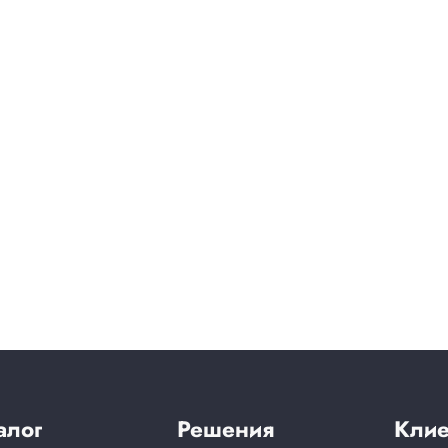
алог
Решения
Клие