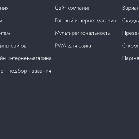
ния
Сайт компании
Вариан
и
Готовый интернет-магазин
Скидки
нтам
Мультирегиональность
Презен
йны сайтов
PWA для сайта
О ком
йн интернет-магазина
Партн
der: подбор названия
а