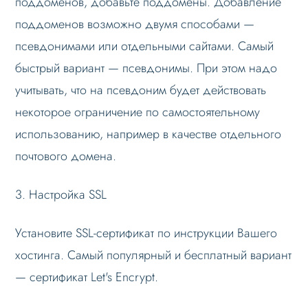
поддоменов, добавьте поддомены. Добавление
поддоменов возможно двумя способами —
Данные
псевдонимами или отдельными сайтами. Самый
Дизайн
быстрый вариант — псевдонимы. При этом надо
Оформление контента
учитывать, что на псевдоним будет действовать
Слайдер
некоторое ограничение по самостоятельному
Мультирегиональность
использованию, например в качестве отдельного
Меню сайта
почтового домена.
Блоки / секции сайта
3. Настройка SSL
Личный кабинет
Формы и коммуникации
Установите SSL-сертификат по инструкции Вашего
SEO и оптимизация
хостинга. Самый популярный и бесплатный вариант
Лендинги и посадочные страницы
— сертификат Let's Encrypt.
Проблемы и решения