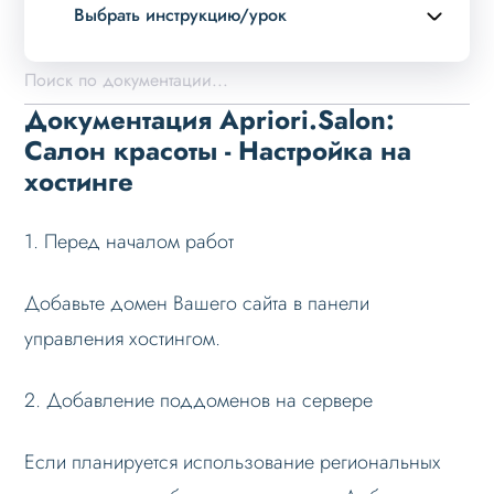
Выбрать инструкцию/урок
Описание курса
Возможности
Документация Apriori.Salon:
Примеры страниц
Салон красоты - Настройка на
хостинге
Установка и обновление
Быстрый старт
1. Перед началом работ
Установка решения
Основные шаги
Добавьте домен Вашего сайта в панели
Настройка на хостинге
управления хостингом.
Установка при многосайтовости
2. Добавление поддоменов на сервере
Ошибки при установке
Вопросы по установке
Если планируется использование региональных
Обновление