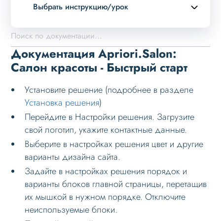
Выбрать инструкцию/урок
Описание курса
Возможности
Документация Apriori.Salon:
Примеры страниц
Салон красоты - Быстрый старт
Установка и обновление
Установите решение (подробнее в разделе
Быстрый старт
Установка решения
)
Установка решения
Перейдите в Настройки решения. Загрузите
свой логотип, укажите контактные данные.
Основные шаги
Выберите в настройках решения цвет и другие
Настройка на хостинге
варианты дизайна сайта.
Установка при многосайтовости
Задайте в настройках решения порядок и
варианты блоков главной страницы, перетащив
Ошибки при установке
их мышкой в нужном порядке. Отключите
Вопросы по установке
неиспользуемые блоки.
Обновление