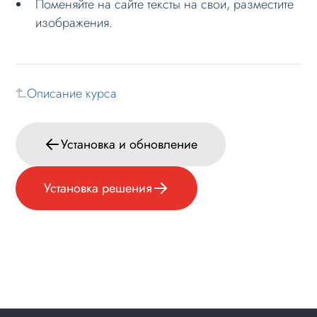
Поменяйте на сайте тексты на свои, разместите
изображения.
Данные
Дизайн
Оформление контента
Описание курса
Слайдер
Мультирегиональность
Установка и обновление
Меню сайта
Блоки / секции сайта
Установка решения
Личный кабинет
Формы и коммуникации
SEO и оптимизация
Лендинги и посадочные страницы
Проблемы и решения