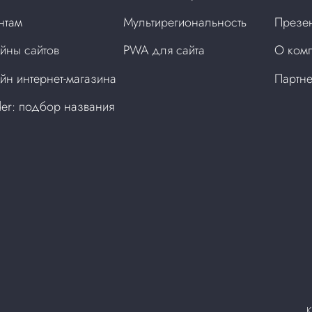
нтам
Мультирегиональность
Презен
йны сайтов
PWA для сайта
О ком
йн интернет-магазина
Партн
der: подбор названия
а
К