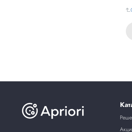
Кат
Реше
Акци