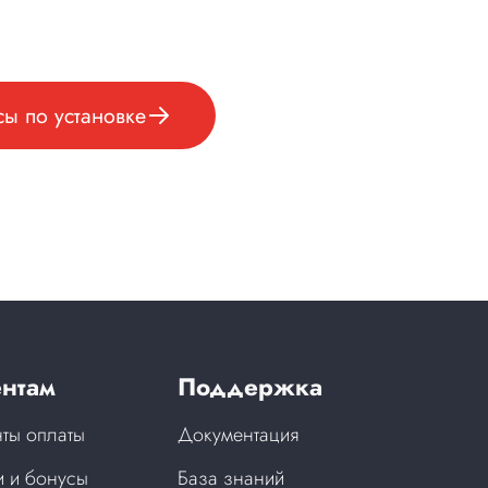
ы по установке
нтам
Поддержка
ты оплаты
Документация
 и бонусы
База знаний